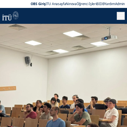
OBS Giriş
ITU Anasayfa
Ninova
Öğrenci İşleri
BIDB
Yardım
Admin