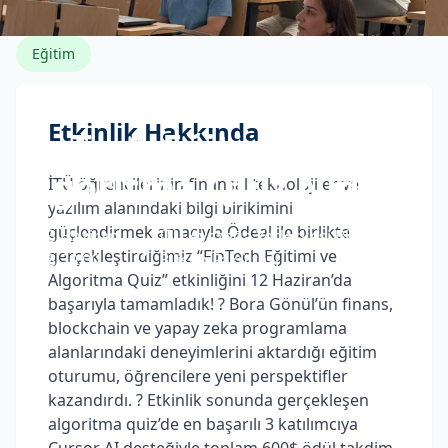
Eğitim
VCAMP x Ödeal |
Etkinlik Hakkında
FinTech Eğitimi &
Algoritma Quiz Night
İTÜ öğrencilerinin finansal teknolojiler ve
yazılım alanındaki bilgi birikimini
güçlendirmek amacıyla Ödeal ile birlikte
13 Haziran,
İTÜ Ayazağa Yerleşkesi Bilgisayar ve
gerçekleştirdiğimiz “FinTech Eğitimi ve
18:30:00
Bilişim Fakültesi
Algoritma Quiz” etkinliğini 12 Haziran’da
başarıyla tamamladık! ? Bora Gönül’ün finans,
blockchain ve yapay zeka programlama
alanlarındaki deneyimlerini aktardığı eğitim
oturumu, öğrencilere yeni perspektifler
kazandırdı. ? Etkinlik sonunda gerçekleşen
algoritma quiz’de en başarılı 3 katılımcıya