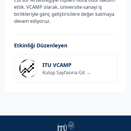
Cursor AI desteğiyle toplam 600$ ödül takdim
ettik. VCAMP olarak, üniversite-sanayi iş
birlikleriyle genç geliştiricilere değer katmaya
devam ediyoruz.
Etkinliği Düzenleyen
ITU VCAMP
Kulüp Sayfasına Git →